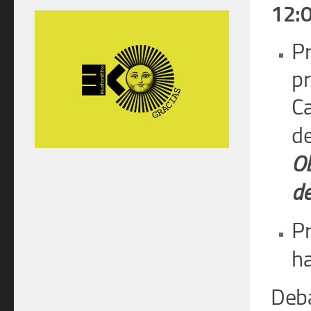
12:0
Pr
p
C
de
Ob
de
Pr
ha
Deba