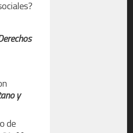
sociales?
Derechos
on
tano y
io de