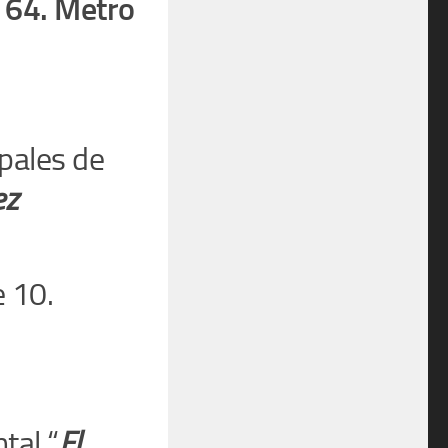
 64. Metro
pales de
ez
e 10.
tal “
El