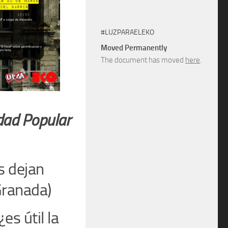
#LUZPARAELEKO
Moved Permanently
The document has moved
here
.
dad Popular
s dejan
Granada)
es útil la