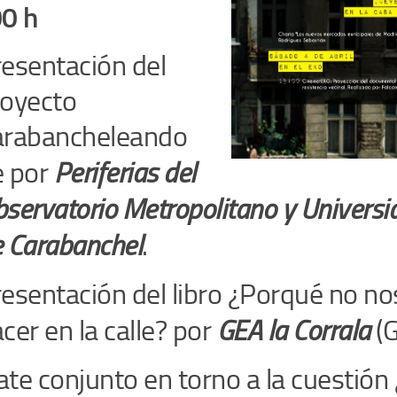
0 h
esentación del
royecto
arabancheleando
 por
Periferias del
servatorio Metropolitano y Universi
 Carabanchel
.
esentación del libro ¿Porqué no no
cer en la calle? por
GEA la Corrala
(
te conjunto en torno a la cuestión ¿