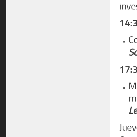
inve
14:3
Co
So
17:3
Me
m
Le
Juev