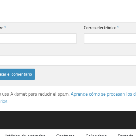
re
*
Correo electrónico
*
io usa Akismet para reducir el spam.
Aprende cómo se procesan los d
ios.