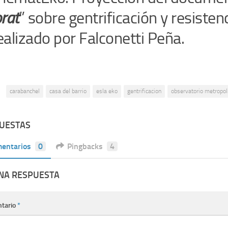
rat
” sobre gentrificación y resistenc
alizado por Falconetti Peña.
:
carabanchel
casa del barrio
esla eko
gentrificacion
observatorio metropol
PUESTAS
entarios
0
Pingbacks
4
UNA RESPUESTA
tario
*