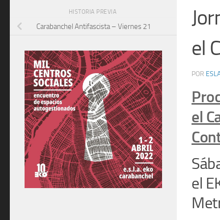
Jor
HISTORIA PREVIA
Carabanchel Antifascista – Viernes 21
el 
POR
ESLA
Pro
el C
Con
Sáb
el E
Metr