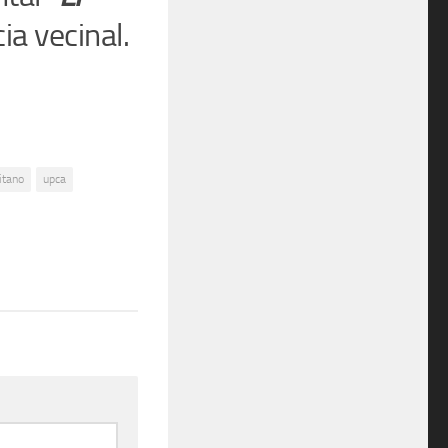
ia vecinal.
itano
upca