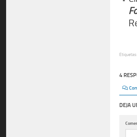
Fo
Re
Etiquetas
4 RES
Com
DEJA 
Comen