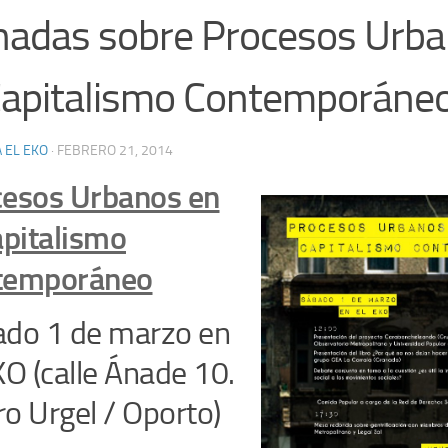
nadas sobre Procesos Urb
Capitalismo Contemporáne
 EL EKO
·
FEBRERO 21, 2014
cesos Urbanos en
apitalismo
temporáneo
ado 1 de marzo
en
KO (calle Ánade 10.
o Urgel / Oporto)