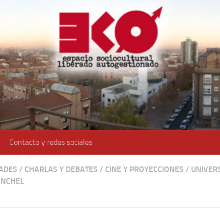
Contacto y redes sociales
DADES
/
CHARLAS Y DEBATES
/
CINE Y PROYECCIONES
/
UNIVER
ANCHEL