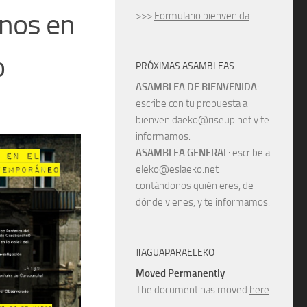
anos en
>>>
Formulario bienvenida
o
PRÓXIMAS ASAMBLEAS
ASAMBLEA DE BIENVENIDA
:
escribe con tu propuesta a
bienvenidaeko@riseup.net y te
informamos.
ASAMBLEA GENERAL
: escribe a
eleko@eslaeko.net
contándonos quién eres, de
dónde vienes, y te informamos.
#AGUAPARAELEKO
Moved Permanently
The document has moved
here
.