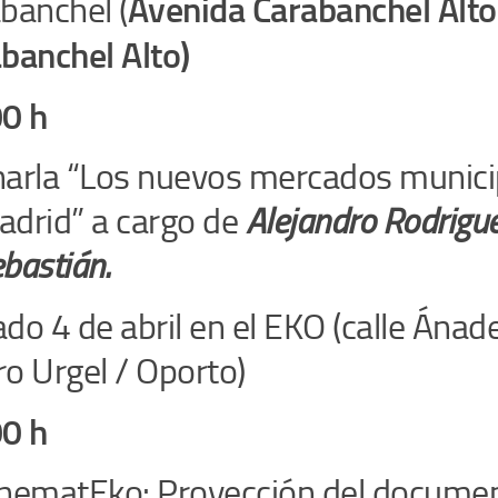
Avenida Carabanchel Alto
banchel (
banchel Alto)
0 h
arla “Los nuevos mercados munici
drid” a cargo de
Alejandro Rodrigu
bastián.
do 4 de abril en el EKO (
calle Ánad
o Urgel / Oporto)
0 h
nematEko: Proyección del documen