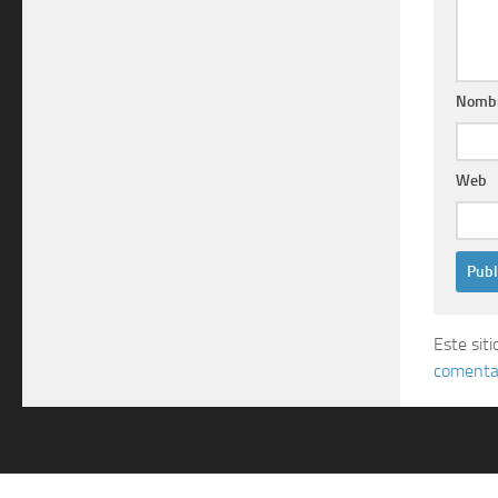
Nomb
Web
Este sit
comentar