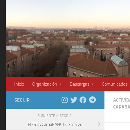
Saltar al contenido
Inicio
Organización
Descargas
Comunicados
SEGUIR:
ACTIVI
CARAB
SIGUIENTE HISTORIA
FIESTA CarnaBAH! 1 de marzo