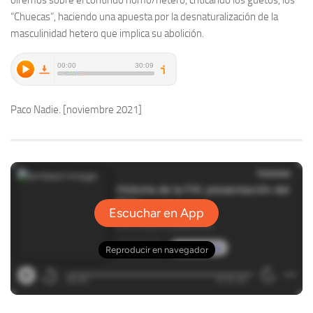
oiremos
sobre
el continuo
homo/hetero
, criticando
los guetos,
los
“
Chuecas
”
,
haciendo una apuesta por la desnaturalización de la
masculinidad
hetero
que implica
su abolición.
Paco Nadie. [noviembre 2021]