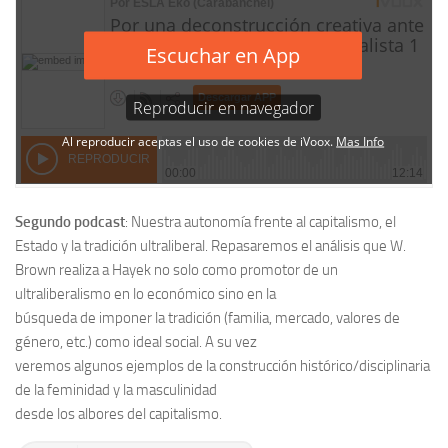
Segundo podcast
:
Nuestra autonomía frente al capitali
smo, el
Estado y la tradición ultraliberal.
Repasaremos
el análisis
que W.
Brown
realiza a Hayek no solo como promotor de un
ultraliberalismo en lo económico sin
o en la
búsqueda
de imponer la tradic
ión (
familia, mercado, valores de
gén
ero, etc.) como ideal social. A su vez
veremos algun
o
s
ejemplos
de la construcción
históric
o/disciplinaria
de la feminidad y la masculinidad
desde los albores del capitalismo.