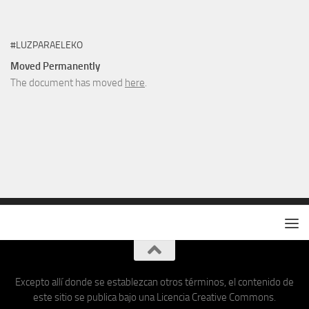
#LUZPARAELEKO
Moved Permanently
The document has moved
here
.
Excepto allí donde se establezcan otros términos, el contenido de
este sitio se publica bajo una Licencia Creative Commons.