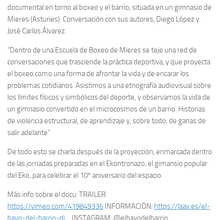
documental en torno al boxeo y el barrio, situada en un gimnasio de
Mieres (Asturies). Conversación con sus autores, Diego López y
José Carlos Álvarez.
“Dentro de una Escuela de Boxeo de Mieres se teje una red de
conversaciones que trasciende la práctica deportiva, y que proyecta
el boxeo como una forma de afrontar la vida y de encarar los
problemas cotidianos. Asistimos a una etnografía audiovisual sobre
los límites físicos y simbólicos del deporte, y observamos la vida de
un gimnasio convertido en el microcosmos de un barrio. Historias
de violencia estructural, de aprendizaje y, sobre todo, de ganas de
salir adelante”
De todo esto se charla después de la proyección, enmarcada dentro
de las jornadas preparadas en el Ekontronazo, el gimansio popular
del Eko, para celebrar el 10º aniversario del espacio.
Más info sobre el docu:
TRAILER:
https://vimeo.com/419849336
INFORMACIÓN:
https://laav.es/el-
bayo-del-barrio-di
… INSTAGRAM: @elbayodelbarrio