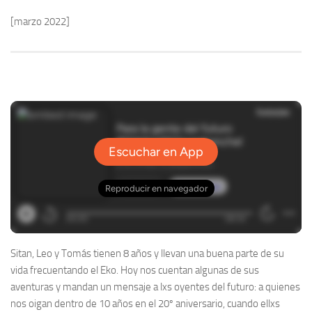
[marzo 2022]
Sitan, Leo y Tomás tienen 8 años y llevan una buena parte de su
vida frecuentando el Eko. Hoy nos cuentan algunas de sus
aventuras y mandan un mensaje a lxs oyentes del futuro: a quienes
nos oigan dentro de 10 años en el 20º aniversario, cuando ellxs