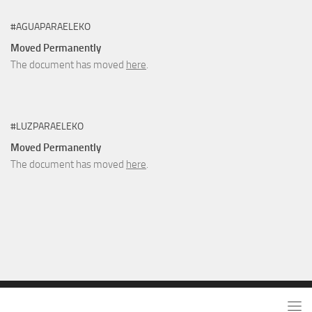
#AGUAPARAELEKO
Moved Permanently
The document has moved
here
.
#LUZPARAELEKO
Moved Permanently
The document has moved
here
.