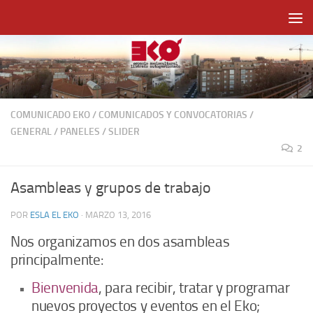
Saltar al contenido
COMUNICADO EKO
/
COMUNICADOS Y CONVOCATORIAS
/
GENERAL
/
PANELES
/
SLIDER
2
Asambleas y grupos de trabajo
POR
ESLA EL EKO
·
MARZO 13, 2016
Nos organizamos en dos asambleas
principalmente:
Bienvenida
, para recibir, tratar y programar
nuevos proyectos y eventos en el Eko;