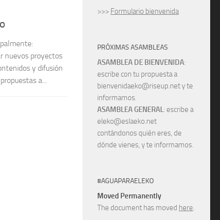
>>>
Formulario bienvenida
jo
ipalmente:
PRÓXIMAS ASAMBLEAS
mar nuevos proyectos
ASAMBLEA DE BIENVENIDA
:
ontenidos y difusión
escribe con tu propuesta a
propuestas a...
bienvenidaeko@riseup.net y te
informamos.
ASAMBLEA GENERAL
: escribe a
eleko@eslaeko.net
contándonos quién eres, de
dónde vienes, y te informamos.
#AGUAPARAELEKO
Moved Permanently
The document has moved
here
.