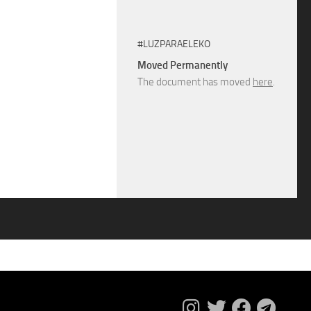
#LUZPARAELEKO
Moved Permanently
The document has moved
here
.