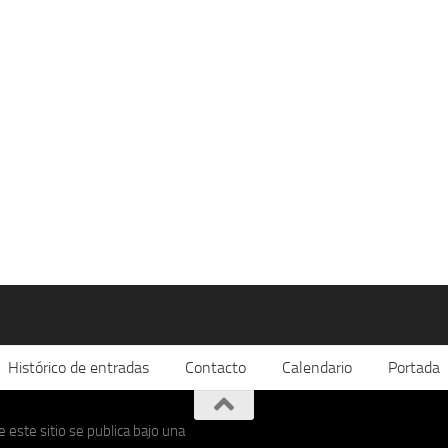
Histórico de entradas
Contacto
Calendario
Portada
 este sitio se publica bajo una