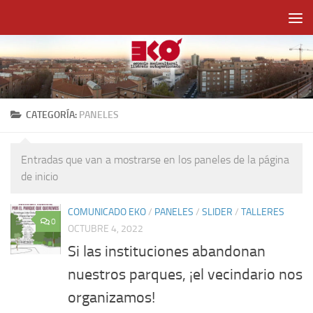
Saltar al contenido
CATEGORÍA:
PANELES
Entradas que van a mostrarse en los paneles de la página
de inicio
COMUNICADO EKO
/
PANELES
/
SLIDER
/
TALLERES
0
OCTUBRE 4, 2022
Si las instituciones abandonan
nuestros parques, ¡el vecindario nos
organizamos!