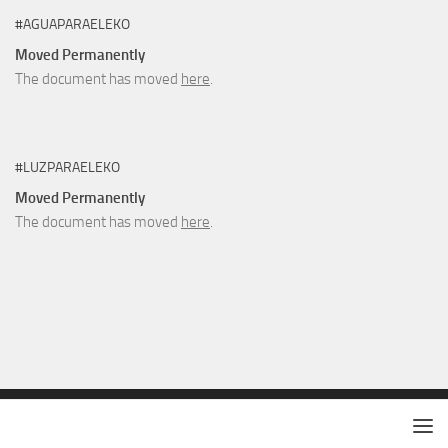
#AGUAPARAELEKO
Moved Permanently
The document has moved
here
.
#LUZPARAELEKO
Moved Permanently
The document has moved
here
.