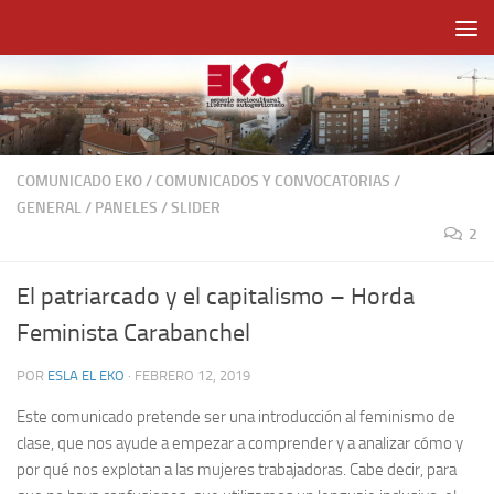
Saltar al contenido
COMUNICADO EKO
/
COMUNICADOS Y CONVOCATORIAS
/
GENERAL
/
PANELES
/
SLIDER
2
El patriarcado y el capitalismo – Horda
Feminista Carabanchel
POR
ESLA EL EKO
·
FEBRERO 12, 2019
Este comunicado pretende ser una introducción al feminismo de
clase, que nos ayude a empezar a comprender y a analizar cómo y
por qué nos explotan a las mujeres trabajadoras. Cabe decir, para