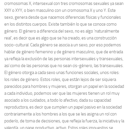
cromosomas X, intersexual con tres cromosomas sexuales ya sean
XXY o XYY, o bien masculino con un cromosoma X y uno Y. Este
sexo, genera desde que nacemos diferencias físicas y funcionales
en los distintos cuerpos. Existe también lo que se conoce como
género. El género a diferencia del sexo, no es algo ‘naturalmente
real’, es decir que es algo que se ha creado, es una construcción
socio-cultural. Cada género se asocia a un sexo, por eso podemos
hablar de género femenino y de género masculino, que de entrada
ya refleja la exclusión de las personas intersexuales y transexuales,
así como de las personas que no sean cis-género, las transexuales.
El género otorga a cada sexo unas funciones sociales, unos roles:
los roles de género. Estos roles, que están lejos de ser siquiera
parecidos para hombres y mujeres, otorgan un papel en la sociedad
a cada individuo, podemos ver que las mujeres tienen un rol muy
asociado a los cuidados, a todo lo afectivo, dada su capacidad
reproductora, es decir que cumplen un papel pasivo en la sociedad
contrariamente a los hombres a los que se les asigna un rol con
poderío, de toma de decisiones, que refleja la fuerza, la iniciativa y la
valentía, un pape productivo, activo. Estos roles impuestos se