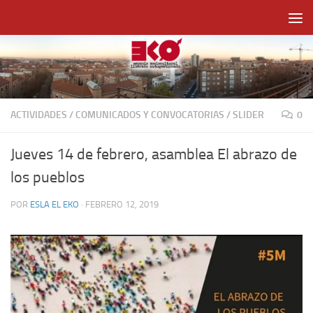
Saltar al contenido
ACTIVIDADES
/
COMUNICADOS Y CONVOCATORIAS
/
SLIDER
0
Jueves 14 de febrero, asamblea El abrazo de
los pueblos
POR
ESLA EL EKO
·
FEBRERO 12, 2019