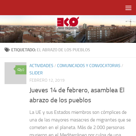
Saltar al contenido
ETIQUETADO:
EL ABRAZO DE LOS PUEBLOS
ACTIVIDADES
/
COMUNICADOS Y CONVOCATORIAS
/
0
SLIDER
FEBRERO 12, 2019
Jueves 14 de febrero, asamblea El
abrazo de los pueblos
La UE y sus Estados miembros son cómplices de
una de las mayores masacres de migrantes que se
cometen en el planeta. Más de 2.000 personas
murieron en el Mediterráneo por culpa de una...