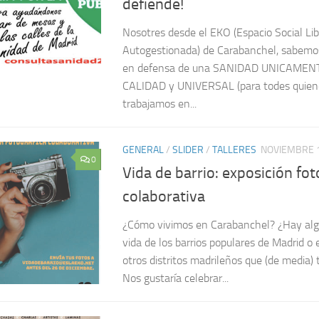
defiende!
Nosotres desde el EKO (Espacio Social Li
Autogestionada) de Carabanchel, sabemos
en defensa de una SANIDAD UNICAMEN
CALIDAD y UNIVERSAL (para todes quien
trabajamos en...
GENERAL
/
SLIDER
/
TALLERES
NOVIEMBRE 1
0
Vida de barrio: exposición fot
colaborativa
¿Cómo vivimos en Carabanchel? ¿Hay algo
vida de los barrios populares de Madrid o e
otros distritos madrileños que (de media)
Nos gustaría celebrar...