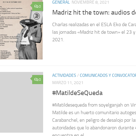
GENERAL
NOVIEMBRE 8, 2021
0
Madriz hit the town: audios d
Charlas realizadas en el ESLA Eko de Ca
las jornadas «Madriz hit de town» el 23 y
2021.
ACTIVIDADES
/
COMUNICADOS Y CONVOCATO
0
MARZO 11, 2021
#MatildeSeQueda
#Matildesequeda from soyelganjah on Vim
Matilde es un huerto comunitario autoge
Carabanchel, en peligro de desalojo por l
autoridades que lo abandonaron durante 
encuentra en el...