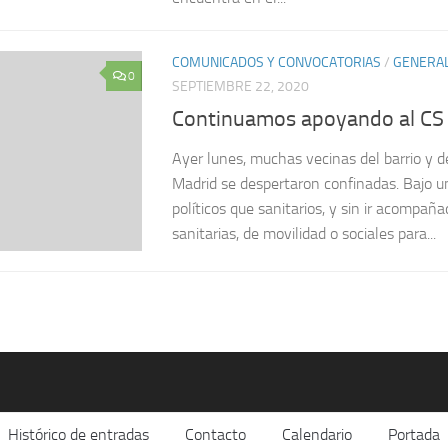
COMUNICADOS Y CONVOCATORIAS
/
GENERA
0
SEPTIEMBRE 22, 2020
Continuamos apoyando al CS
Ayer lunes, muchas vecinas del barrio y de
Madrid se despertaron confinadas. Bajo u
políticos que sanitarios, y sin ir acompa
sanitarias, de movilidad o sociales para...
Histórico de entradas
Contacto
Calendario
Portada