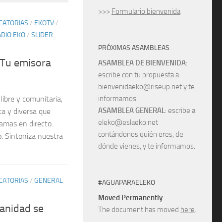
>>>
Formulario bienvenida
CATORIAS
/
EKOTV
/
DIO EKO
/
SLIDER
PRÓXIMAS ASAMBLEAS
 Tu emisora
ASAMBLEA DE BIENVENIDA
:
escribe con tu propuesta a
bienvenidaeko@riseup.net y te
informamos.
ibre y comunitaria,
ASAMBLEA GENERAL
: escribe a
a y diversa que
eleko@eslaeko.net
ramas en directo.
contándonos quién eres, de
: Sintoniza nuestra
dónde vienes, y te informamos.
CATORIAS
/
GENERAL
#AGUAPARAELEKO
Moved Permanently
sanidad se
The document has moved
here
.