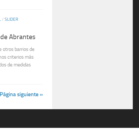
L
/
SLIDER
 de Abrantes
 otros barrios de
nos criterios más
ñados de medidas
Página siguiente »