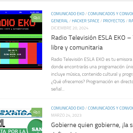
COMUNICADO EKO
/
COMUNICADOS Y CONVO
0
GENERAL
/
HACKER SPACE
/
PROYECTOS
/
RA
DICIEMBRE 20, 2024
Radio Televisión ESLA EKO –
libre y comunitaria
Radio Televisión ESLA EKO es tu emisora l
donde encontrarás una programación únic
incluye música, contenido cultural y prog
¿Qué ofrecemos? Programación en directo
señal...
COMUNICADO EKO
/
COMUNICADOS Y CONVO
0
MARZO 24, 2023
Gobierne quien gobierne, ¡la 