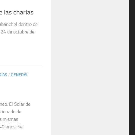
e las charlas
rabanchel dentro de
 24 de octubre de
RIAS
/
GENERAL
eo. El Solar de
stionado de
as mismas
40 años. Se