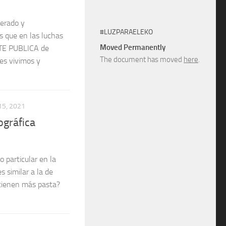
berado y
#LUZPARAELEKO
 que en las luchas
Moved Permanently
TE PUBLICA de
The document has moved
here
.
es vivimos y
5, 2021
ográfica
 particular en la
s similar a la de
 tienen más pasta?