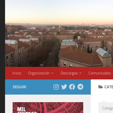
Saltar al contenido
Inicio
Organización
Descargas
Comunicados
SEGUIR:
CAT
Catego