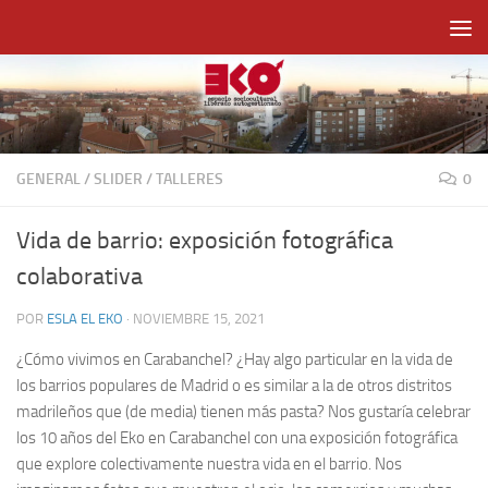
Saltar al contenido
GENERAL
/
SLIDER
/
TALLERES
0
Vida de barrio: exposición fotográfica
colaborativa
POR
ESLA EL EKO
·
NOVIEMBRE 15, 2021
¿Cómo vivimos en Carabanchel? ¿Hay algo particular en la vida de
los barrios populares de Madrid o es similar a la de otros distritos
madrileños que (de media) tienen más pasta? Nos gustaría celebrar
los 10 años del Eko en Carabanchel con una exposición fotográfica
que explore colectivamente nuestra vida en el barrio. Nos