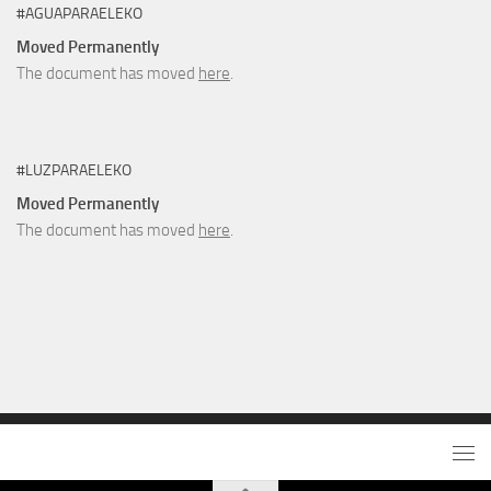
#AGUAPARAELEKO
Moved Permanently
The document has moved
here
.
#LUZPARAELEKO
Moved Permanently
The document has moved
here
.