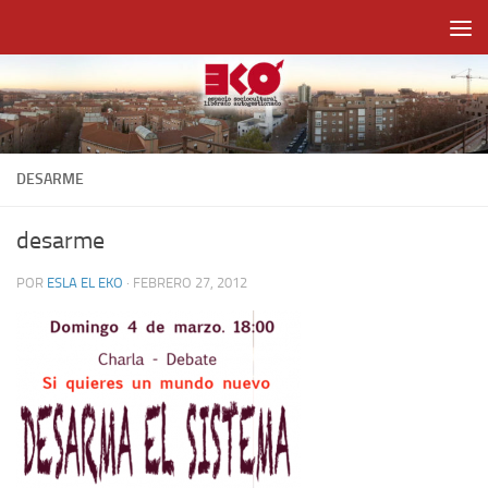
Saltar al contenido
DESARME
desarme
POR
ESLA EL EKO
·
FEBRERO 27, 2012