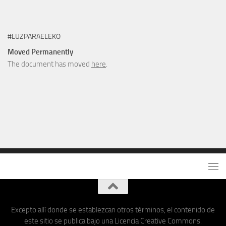
#LUZPARAELEKO
Moved Permanently
The document has moved
here
.
Excepto allí donde se establezcan otros términos, el contenido de
este sitio se publica bajo una Licencia Creative Commons.