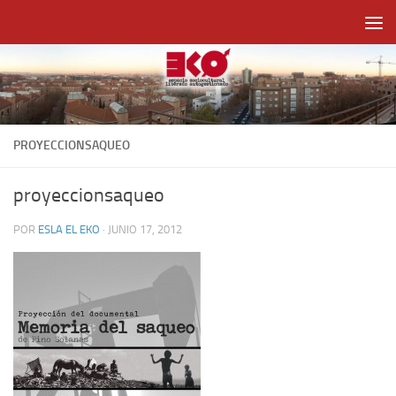
Saltar al contenido
PROYECCIONSAQUEO
proyeccionsaqueo
POR
ESLA EL EKO
·
JUNIO 17, 2012