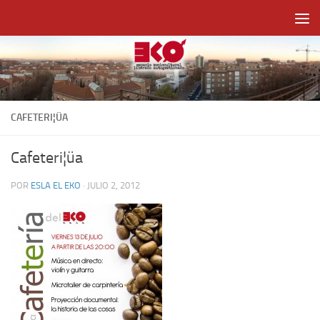
Saltar al contenido
CAFETERI¦ÜA
Cafeteri¦üa
POR
ESLA EL EKO
·
JULIO 2, 2012