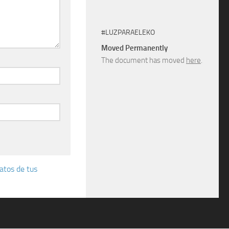
#LUZPARAELEKO
Moved Permanently
The document has moved
here
.
atos de tus