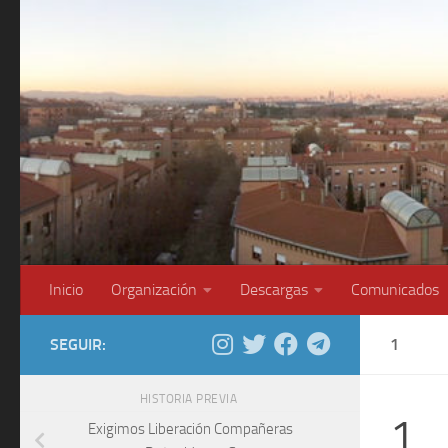
Saltar al contenido
Inicio
Organización
Descargas
Comunicados
SEGUIR:
1
HISTORIA PREVIA
1
Exigimos Liberación Compañeras