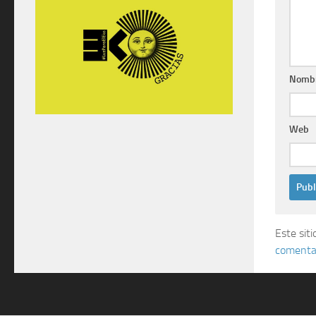
Nomb
Web
Este sit
comentar