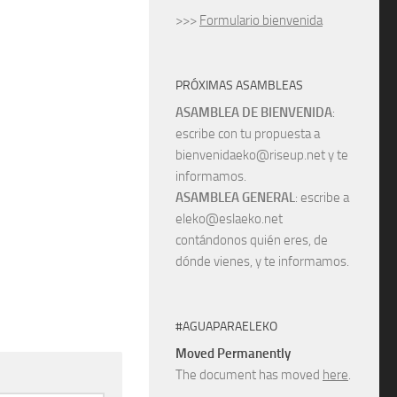
>>>
Formulario bienvenida
PRÓXIMAS ASAMBLEAS
ASAMBLEA DE BIENVENIDA
:
escribe con tu propuesta a
bienvenidaeko@riseup.net y te
informamos.
ASAMBLEA GENERAL
: escribe a
eleko@eslaeko.net
contándonos quién eres, de
dónde vienes, y te informamos.
#AGUAPARAELEKO
Moved Permanently
The document has moved
here
.