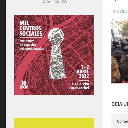
Detenidas 25S
POR
ESLA
DEJA 
Comen