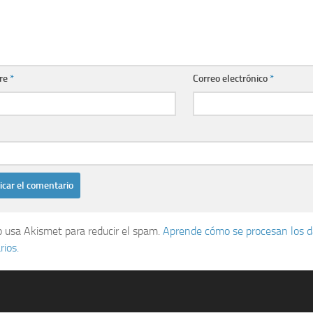
re
*
Correo electrónico
*
io usa Akismet para reducir el spam.
Aprende cómo se procesan los d
ios.