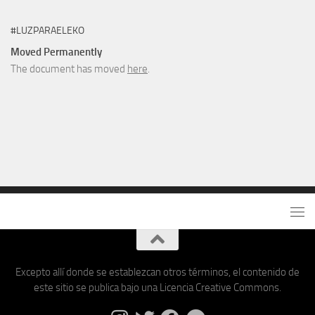
#LUZPARAELEKO
Moved Permanently
The document has moved
here
.
Excepto allí donde se establezcan otros términos, el contenido de
este sitio se publica bajo una Licencia Creative Commons.