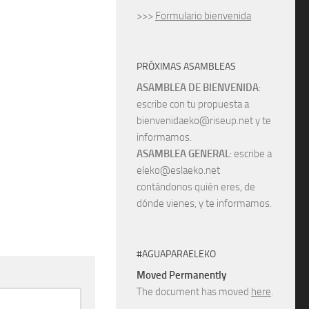
>>>
Formulario bienvenida
PRÓXIMAS ASAMBLEAS
ASAMBLEA DE BIENVENIDA
:
escribe con tu propuesta a
bienvenidaeko@riseup.net y te
informamos.
ASAMBLEA GENERAL
: escribe a
eleko@eslaeko.net
contándonos quién eres, de
dónde vienes, y te informamos.
#AGUAPARAELEKO
Moved Permanently
The document has moved
here
.