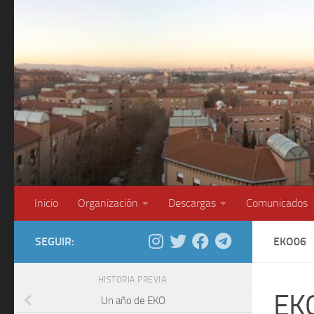
Saltar al contenido
Inicio
Organización
Descargas
Comunicados
SEGUIR:
EKO06
HISTORIA PREVIA
EK
Un año de EKO