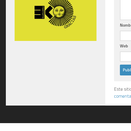
Nomb
Web
Este sit
comentar