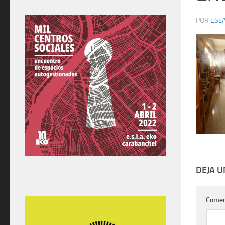
POR
ESLA
DEJA 
Comen