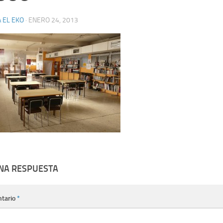
 EL EKO
·
ENERO 24, 2013
UNA RESPUESTA
tario
*