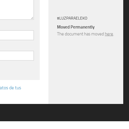
#LUZPARAELEKO
Moved Permanently
The document has moved
here
.
atos de tus