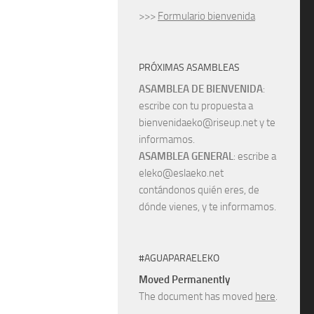
>>>
Formulario bienvenida
PRÓXIMAS ASAMBLEAS
ASAMBLEA DE BIENVENIDA
:
escribe con tu propuesta a
bienvenidaeko@riseup.net y te
informamos.
ASAMBLEA GENERAL
: escribe a
eleko@eslaeko.net
contándonos quién eres, de
dónde vienes, y te informamos.
#AGUAPARAELEKO
Moved Permanently
The document has moved
here
.