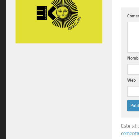
Comen
Nomb
Web
Este sit
comentar