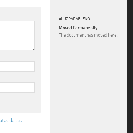
#LUZPARAELEKO
Moved Permanently
The document has moved
here
.
atos de tus