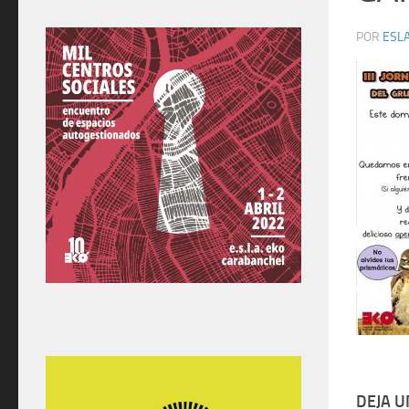
POR
ESLA
DEJA 