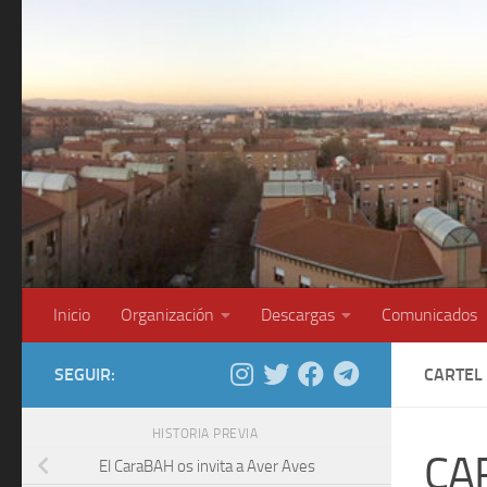
Saltar al contenido
Inicio
Organización
Descargas
Comunicados
SEGUIR:
CARTEL
HISTORIA PREVIA
CA
El CaraBAH os invita a Aver Aves