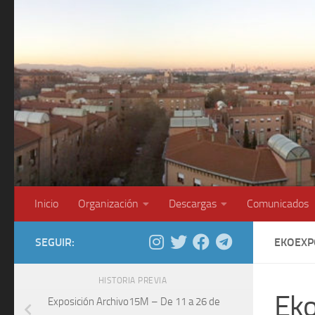
Saltar al contenido
Inicio
Organización
Descargas
Comunicados
SEGUIR:
EKOEXP
HISTORIA PREVIA
Ek
Exposición Archivo15M – De 11 a 26 de