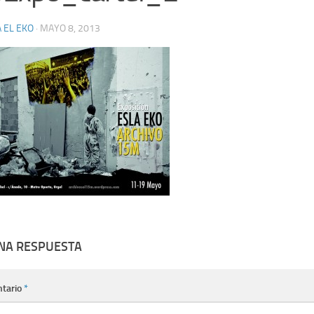
 EL EKO
·
MAYO 8, 2013
UNA RESPUESTA
tario
*