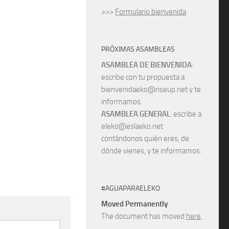
>>>
Formulario bienvenida
PRÓXIMAS ASAMBLEAS
ASAMBLEA DE BIENVENIDA
:
escribe con tu propuesta a
bienvenidaeko@riseup.net y te
informamos.
ASAMBLEA GENERAL
: escribe a
eleko@eslaeko.net
contándonos quién eres, de
dónde vienes, y te informamos.
#AGUAPARAELEKO
Moved Permanently
The document has moved
here
.