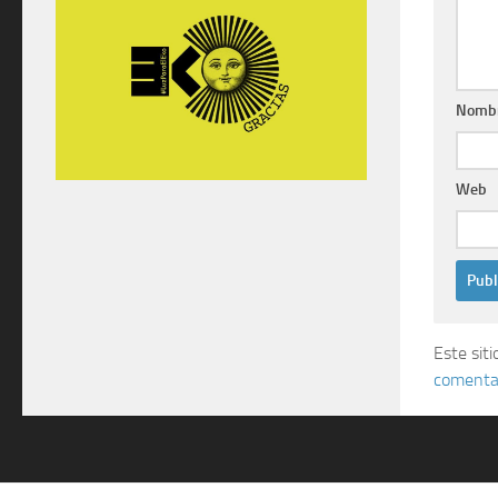
Nomb
Web
Este sit
comentar