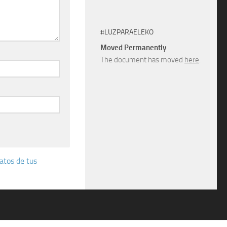
#LUZPARAELEKO
Moved Permanently
The document has moved
here
.
atos de tus