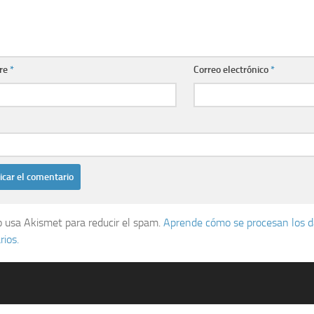
re
*
Correo electrónico
*
io usa Akismet para reducir el spam.
Aprende cómo se procesan los d
ios.