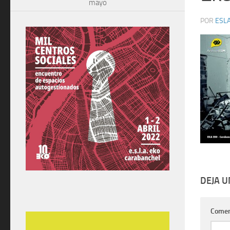
mayo
POR
ESLA
DEJA 
Comen