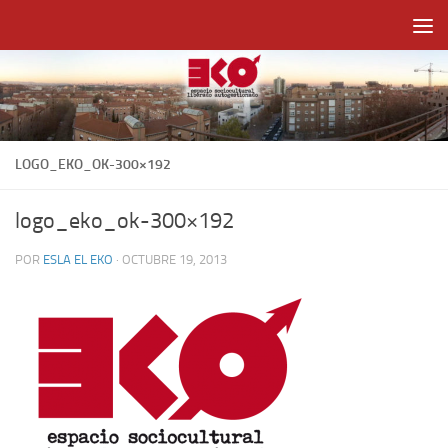
Saltar al contenido
LOGO_EKO_OK-300×192
logo_eko_ok-300×192
POR
ESLA EL EKO
·
OCTUBRE 19, 2013