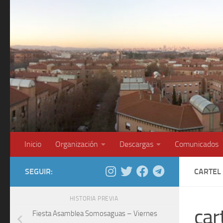
Saltar al contenido
Inicio
Organización
Descargas
Comunicados
SEGUIR:
CARTEL
HISTORIA PREVIA
car
Fiesta Asamblea Somosaguas – Viernes