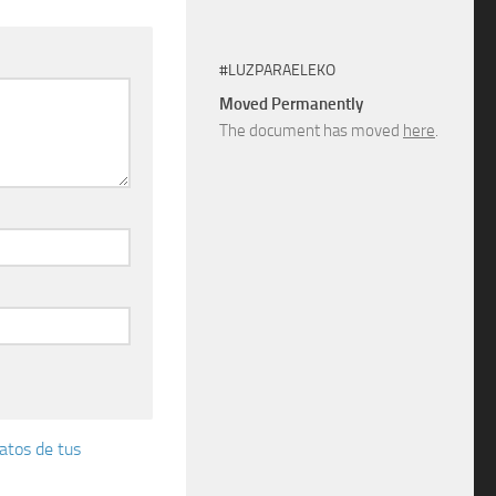
#LUZPARAELEKO
Moved Permanently
The document has moved
here
.
atos de tus