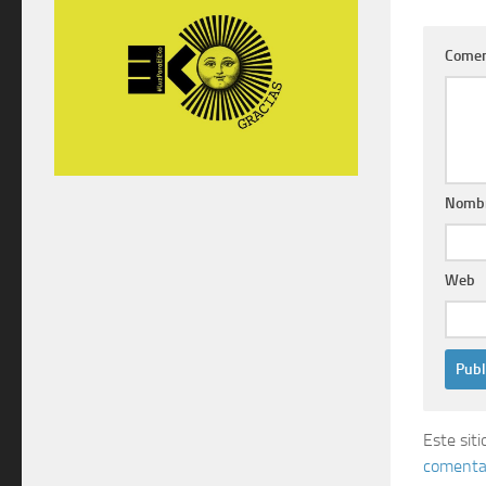
Comen
Nomb
Web
Este sit
comentar