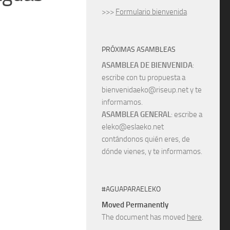
>>>
Formulario bienvenida
PRÓXIMAS ASAMBLEAS
ASAMBLEA DE BIENVENIDA
:
escribe con tu propuesta a
bienvenidaeko@riseup.net y te
informamos.
ASAMBLEA GENERAL
: escribe a
eleko@eslaeko.net
contándonos quién eres, de
dónde vienes, y te informamos.
#AGUAPARAELEKO
Moved Permanently
The document has moved
here
.