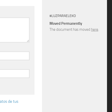
#LUZPARAELEKO
Moved Permanently
The document has moved
here
.
atos de tus