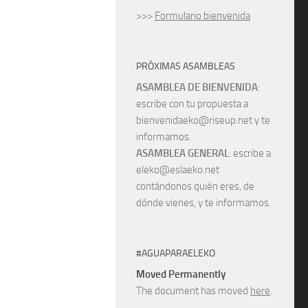
>>>
Formulario bienvenida
PRÓXIMAS ASAMBLEAS
ASAMBLEA DE BIENVENIDA
:
escribe con tu propuesta a
bienvenidaeko@riseup.net y te
informamos.
ASAMBLEA GENERAL
: escribe a
eleko@eslaeko.net
contándonos quién eres, de
dónde vienes, y te informamos.
#AGUAPARAELEKO
Moved Permanently
The document has moved
here
.