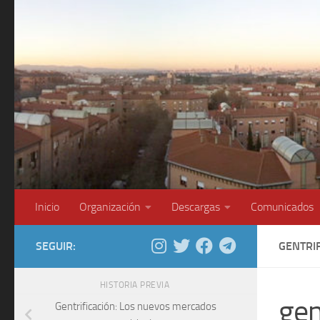
Saltar al contenido
Inicio
Organización
Descargas
Comunicados
SEGUIR:
GENTRI
HISTORIA PREVIA
gen
Gentrificación: Los nuevos mercados