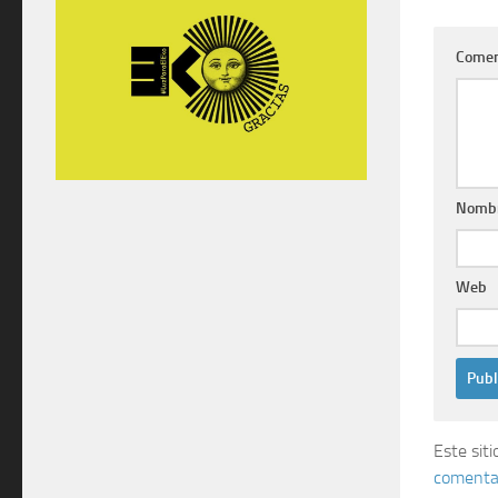
Comen
Nomb
Web
Este sit
comentar