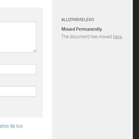
#LUZPARAELEKO
Moved Permanently
The document has moved
here
.
atos de tus