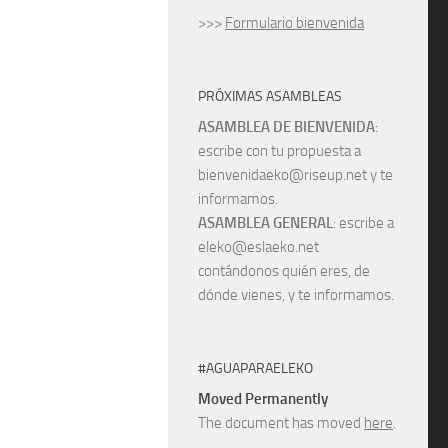
>>>
Formulario bienvenida
PRÓXIMAS ASAMBLEAS
ASAMBLEA DE BIENVENIDA
:
escribe con tu propuesta a
bienvenidaeko@riseup.net y te
informamos.
ASAMBLEA GENERAL
: escribe a
eleko@eslaeko.net
contándonos quién eres, de
dónde vienes, y te informamos.
#AGUAPARAELEKO
Moved Permanently
The document has moved
here
.