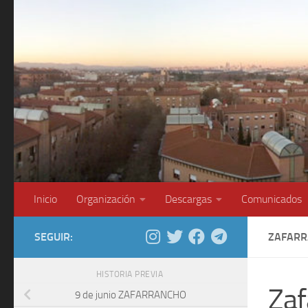
Saltar al contenido
Inicio
Organización
Descargas
Comunicados
SEGUIR:
ZAFARR
HISTORIA PREVIA
Zaf
9 de junio ZAFARRANCHO