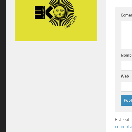
Comen
Nomb
Web
Este sit
comentar