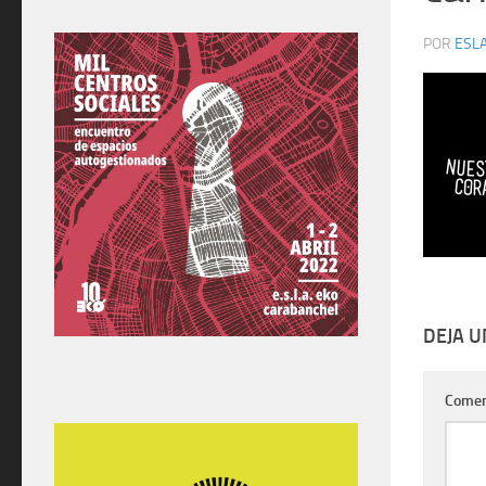
POR
ESLA
DEJA 
Comen