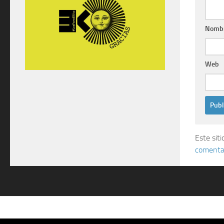
Nomb
Web
Este sit
comentar