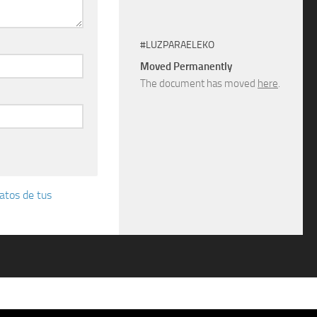
#LUZPARAELEKO
Moved Permanently
The document has moved
here
.
atos de tus