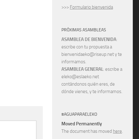
>>>
Formulario bienvenida
PRÓXIMAS ASAMBLEAS
ASAMBLEA DE BIENVENIDA
:
escribe con tu propuesta a
bienvenidaeko@riseup.net y te
informamos.
ASAMBLEA GENERAL
: escribe a
eleko@eslaeko.net
contándonos quién eres, de
dónde vienes, y te informamos.
#AGUAPARAELEKO
Moved Permanently
The document has moved
here
.