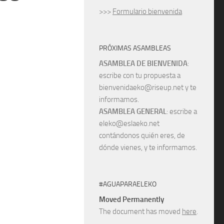
>>>
Formulario bienvenida
PRÓXIMAS ASAMBLEAS
ASAMBLEA DE BIENVENIDA
:
escribe con tu propuesta a
bienvenidaeko@riseup.net y te
informamos.
ASAMBLEA GENERAL
: escribe a
eleko@eslaeko.net
contándonos quién eres, de
dónde vienes, y te informamos.
#AGUAPARAELEKO
Moved Permanently
The document has moved
here
.