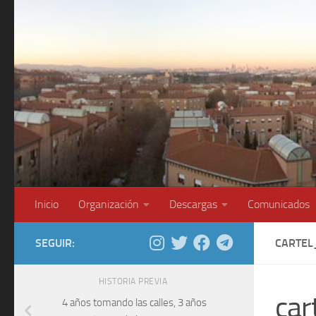
Saltar al contenido
Inicio
Organización
Descargas
Comunicados
SEGUIR:
CARTEL
HISTORIA PREVIA
ca
4 años tomando las calles, 3 años