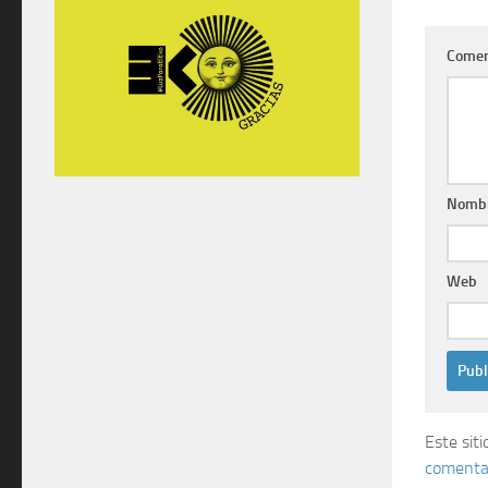
Comen
Nomb
Web
Este sit
comentar