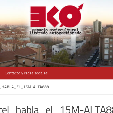
Contacto y redes sociales
_HABLA_EL_15M-ALTA888
rtel_habla_el_15M-ALTA