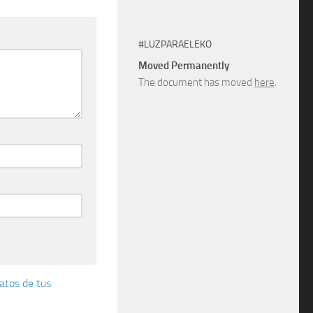
#LUZPARAELEKO
Moved Permanently
The document has moved
here
.
atos de tus