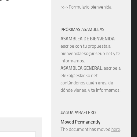
>>>
Formulario bienvenida
PRÓXIMAS ASAMBLEAS
ASAMBLEA DE BIENVENIDA
:
escribe con tu propuesta a
bienvenidaeko@riseup.net y te
informamos.
ASAMBLEA GENERAL
: escribe a
eleko@eslaeko.net
contándonos quién eres, de
dónde vienes, y te informamos.
#AGUAPARAELEKO
Moved Permanently
The document has moved
here
.