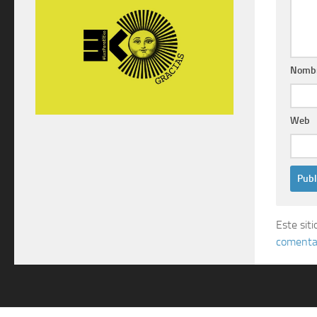
Nomb
Web
Este sit
comentar