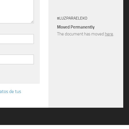
#LUZPARAELEKO
Moved Permanently
The document has moved
here
.
atos de tus