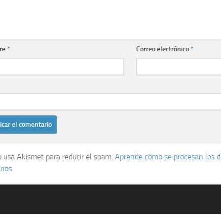
re
*
Correo electrónico
*
io usa Akismet para reducir el spam.
Aprende cómo se procesan los d
ios.