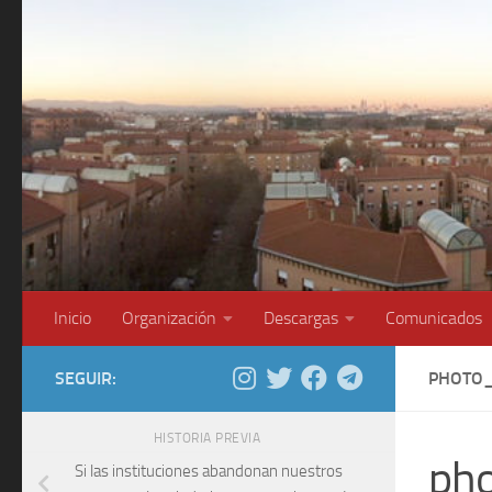
Saltar al contenido
Inicio
Organización
Descargas
Comunicados
SEGUIR:
PHOTO_
HISTORIA PREVIA
ph
Si las instituciones abandonan nuestros