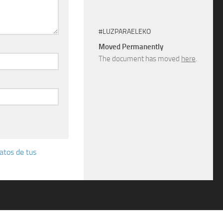
#LUZPARAELEKO
Moved Permanently
The document has moved
here
.
atos de tus