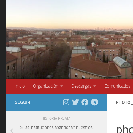
Saltar al contenido
Inicio
Organización
Descargas
Comunicados
SEGUIR:
PHOTO_
HISTORIA PREVIA
ph
Si las instituciones abandonan nuestros