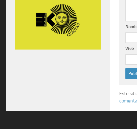
Nomb
Web
Este sit
comentar