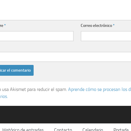
re
*
Correo electrónico
*
io usa Akismet para reducir el spam.
Aprende cómo se procesan los d
ios.
Histórico de entradas
Contacto
Calendario
Portada