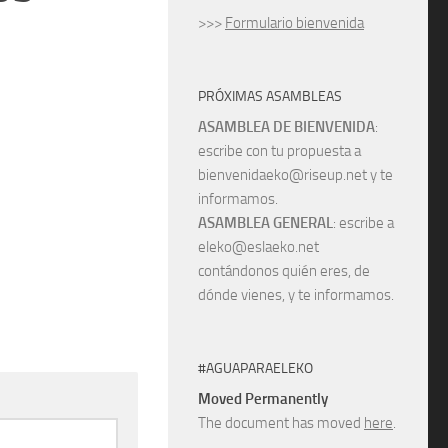
>>>
Formulario bienvenida
PRÓXIMAS ASAMBLEAS
ASAMBLEA DE BIENVENIDA
:
escribe con tu propuesta a
bienvenidaeko@riseup.net y te
informamos.
ASAMBLEA GENERAL
: escribe a
eleko@eslaeko.net
contándonos quién eres, de
dónde vienes, y te informamos.
#AGUAPARAELEKO
Moved Permanently
The document has moved
here
.