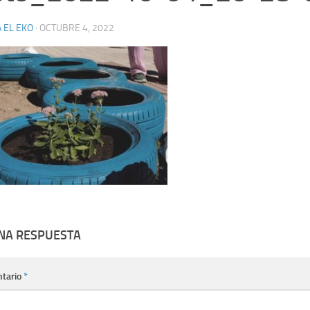
 EL EKO
·
OCTUBRE 4, 2022
UNA RESPUESTA
tario
*