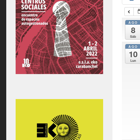
AGO
8
Sáb
AGO
10
Lun