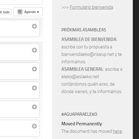
>>>
Formulario bienvenida
Agenda
r todo
PRÓXIMAS ASAMBLEAS
ASAMBLEA DE BIENVENIDA
:
escribe con tu propuesta a
bienvenidaeko@riseup.net y te
informamos.
ASAMBLEA GENERAL
: escribe a
eleko@eslaeko.net
contándonos quién eres, de
dónde vienes, y te informamos.
#AGUAPARAELEKO
Moved Permanently
The document has moved
here
.