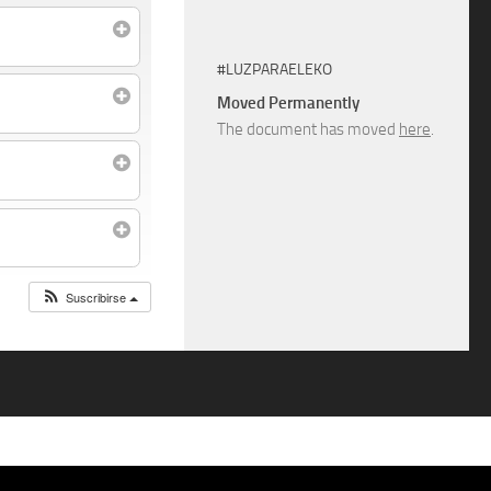
#LUZPARAELEKO
Moved Permanently
The document has moved
here
.
Suscribirse