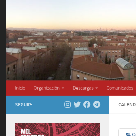
Saltar al contenido
Inicio
Organización
Descargas
Comunicados
SEGUIR:
CALEND
C