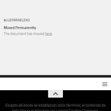
#LUZPARAELEKO
Moved Permanently
The document has moved
here
.
Excepto allí donde se establezcan otros términos, el contenido de
este sitio se publica bajo una Licencia Creative Commons.