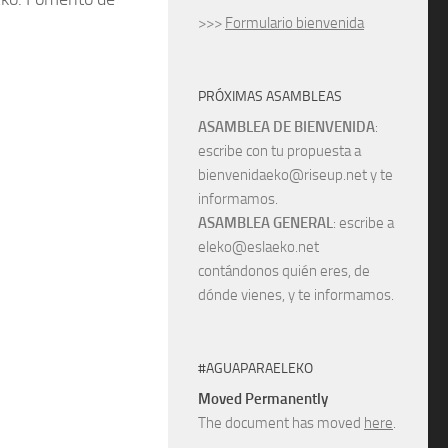
>>>
Formulario bienvenida
PRÓXIMAS ASAMBLEAS
ASAMBLEA DE BIENVENIDA
:
escribe con tu propuesta a
bienvenidaeko@riseup.net y te
informamos.
ASAMBLEA GENERAL
: escribe a
eleko@eslaeko.net
contándonos quién eres, de
dónde vienes, y te informamos.
#AGUAPARAELEKO
Moved Permanently
The document has moved
here
.