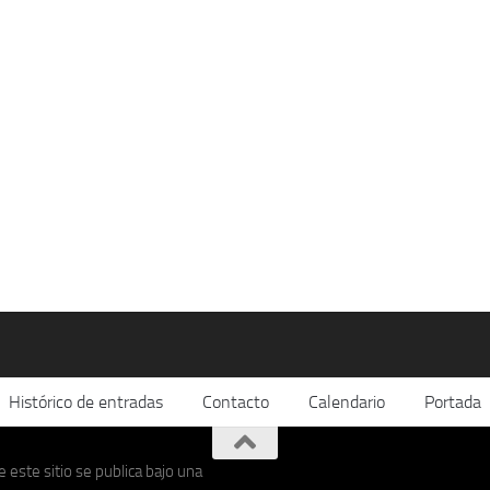
Histórico de entradas
Contacto
Calendario
Portada
 este sitio se publica bajo una