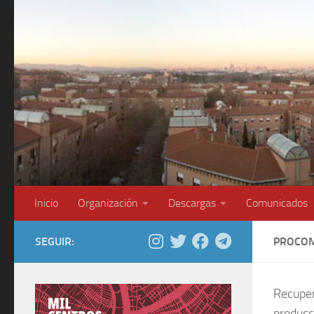
Saltar al contenido
Inicio
Organización
Descargas
Comunicados
SEGUIR:
PROCO
Recuper
producc