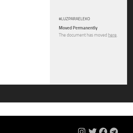
#LUZPARAELEKO
Moved Permanently
The document has moved
here
.