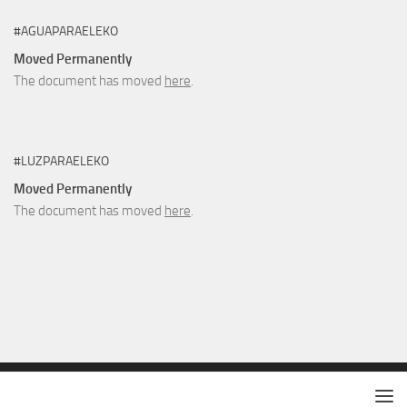
#AGUAPARAELEKO
Moved Permanently
The document has moved
here
.
#LUZPARAELEKO
Moved Permanently
The document has moved
here
.