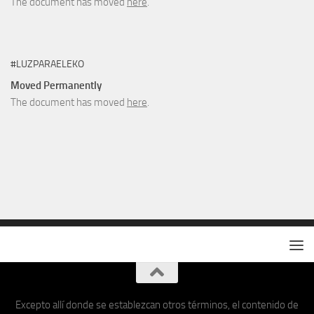
The document has moved
here
.
#LUZPARAELEKO
Moved Permanently
The document has moved
here
.
Excepto allí donde se establezcan otros términos, el contenido de