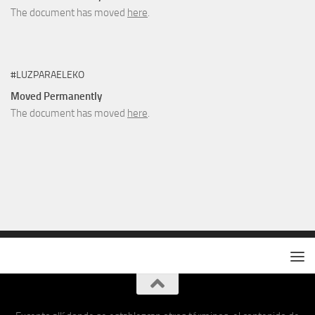
The document has moved
here
.
#LUZPARAELEKO
Moved Permanently
The document has moved
here
.