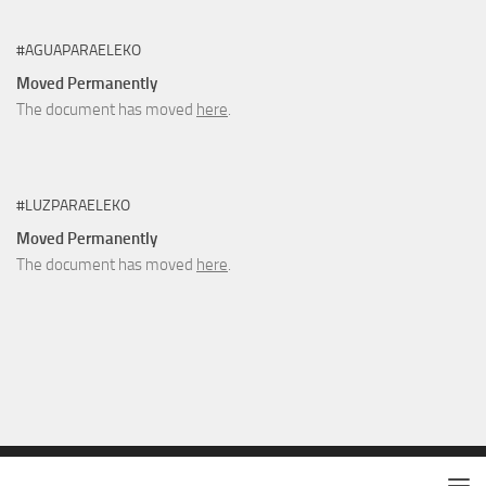
#AGUAPARAELEKO
Moved Permanently
The document has moved
here
.
#LUZPARAELEKO
Moved Permanently
The document has moved
here
.