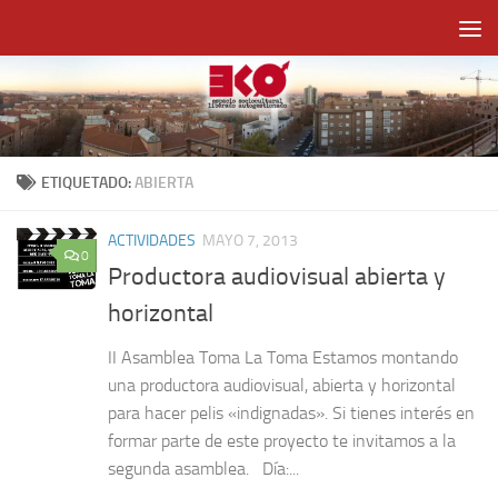
Saltar al contenido
ETIQUETADO:
ABIERTA
ACTIVIDADES
MAYO 7, 2013
0
Productora audiovisual abierta y
horizontal
II Asamblea Toma La Toma Estamos montando
una productora audiovisual, abierta y horizontal
para hacer pelis «indignadas». Si tienes interés en
formar parte de este proyecto te invitamos a la
segunda asamblea. Día:...