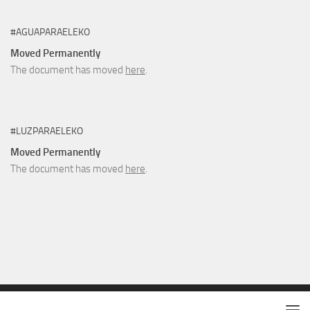
#AGUAPARAELEKO
Moved Permanently
The document has moved
here
.
#LUZPARAELEKO
Moved Permanently
The document has moved
here
.