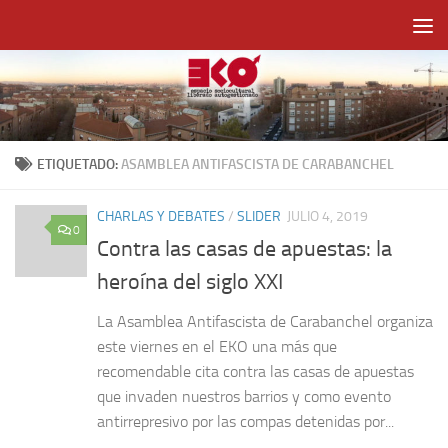
Saltar al contenido
ETIQUETADO:
ASAMBLEA ANTIFASCISTA DE CARABANCHEL
CHARLAS Y DEBATES
/
SLIDER
JULIO 4, 2019
0
Contra las casas de apuestas: la
heroína del siglo XXI
La Asamblea Antifascista de Carabanchel organiza
este viernes en el EKO una más que
recomendable cita contra las casas de apuestas
que invaden nuestros barrios y como evento
antirrepresivo por las compas detenidas por...