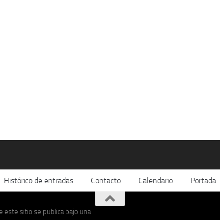
Histórico de entradas
Contacto
Calendario
Portada
 este sitio se publica bajo una