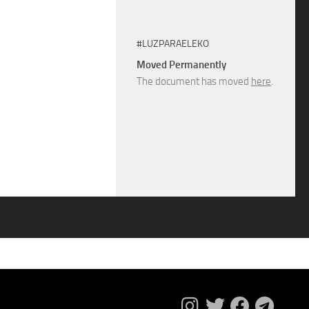
#LUZPARAELEKO
Moved Permanently
The document has moved
here
.