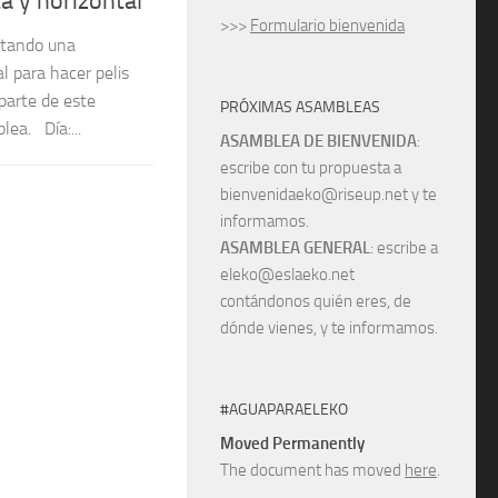
a y horizontal
>>>
Formulario bienvenida
tando una
al para hacer pelis
 parte de este
PRÓXIMAS ASAMBLEAS
ea. Día:...
ASAMBLEA DE BIENVENIDA
:
escribe con tu propuesta a
bienvenidaeko@riseup.net y te
informamos.
ASAMBLEA GENERAL
: escribe a
eleko@eslaeko.net
contándonos quién eres, de
dónde vienes, y te informamos.
#AGUAPARAELEKO
Moved Permanently
The document has moved
here
.