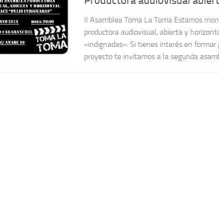
Productora audiovisual abiert
II Asamblea Toma La Toma Estamos mon
productora audiovisual, abierta y horizont
«indignadas». Si tienes interés en formar
proyecto te invitamos a la segunda asambl