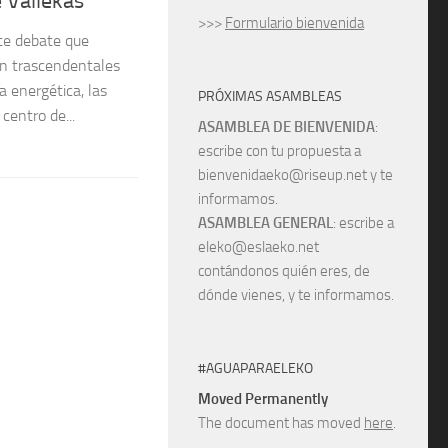
 Vallekas
>>>
Formulario bienvenida
te debate que
an trascendentales
a energética, las
PRÓXIMAS ASAMBLEAS
centro de...
ASAMBLEA DE BIENVENIDA
:
escribe con tu propuesta a
bienvenidaeko@riseup.net y te
informamos.
ASAMBLEA GENERAL
: escribe a
eleko@eslaeko.net
contándonos quién eres, de
dónde vienes, y te informamos.
#AGUAPARAELEKO
Moved Permanently
The document has moved
here
.