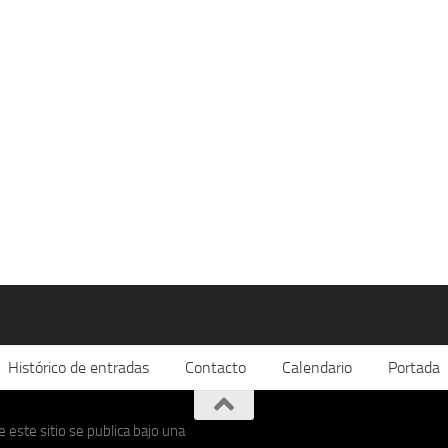
Histórico de entradas
Contacto
Calendario
Portada
 este sitio se publica bajo una