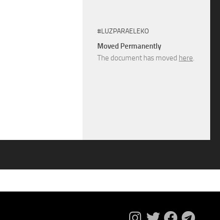
#LUZPARAELEKO
Moved Permanently
The document has moved
here
.