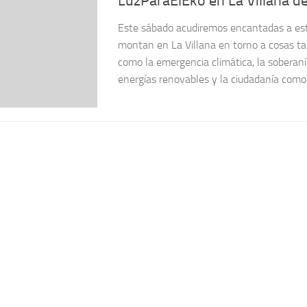
LuzParaElEko en La Villana de
Este sábado acudiremos encantadas a es
montan en La Villana en torno a cosas t
como la emergencia climática, la soberaní
energías renovables y la ciudadanía como 