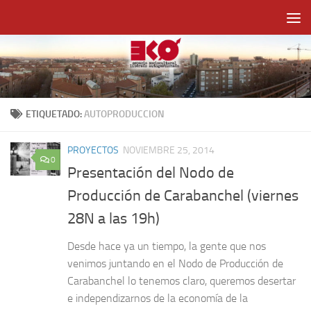
Saltar al contenido
ETIQUETADO:
AUTOPRODUCCION
PROYECTOS
NOVIEMBRE 25, 2014
0
Presentación del Nodo de
Producción de Carabanchel (viernes
28N a las 19h)
Desde hace ya un tiempo, la gente que nos
venimos juntando en el Nodo de Producción de
Carabanchel lo tenemos claro, queremos desertar
e independizarnos de la economía de la