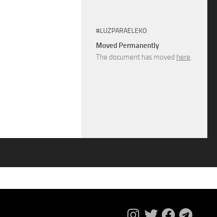
#LUZPARAELEKO
Moved Permanently
The document has moved
here
.