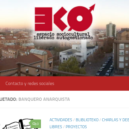
Contacto y redes sociales
QUETADO:
BANQUERO ANARQUISTA
ACTIVIDADES
/
BLIBLIOTEKO
/
CHARLAS Y DE
0
LIBRES
/
PROYECTOS