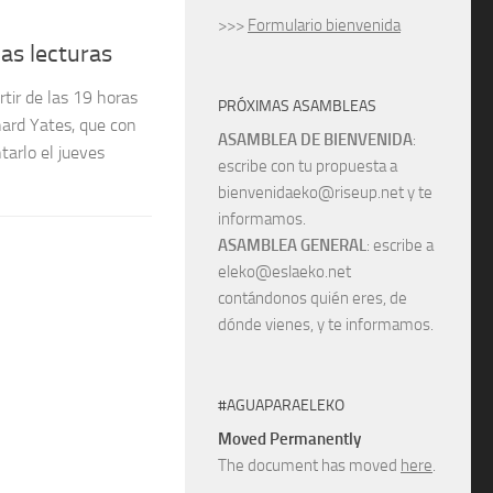
>>>
Formulario bienvenida
as lecturas
rtir de las 19 horas
PRÓXIMAS ASAMBLEAS
hard Yates, que con
ASAMBLEA DE BIENVENIDA
:
tarlo el jueves
escribe con tu propuesta a
bienvenidaeko@riseup.net y te
informamos.
ASAMBLEA GENERAL
: escribe a
eleko@eslaeko.net
contándonos quién eres, de
dónde vienes, y te informamos.
#AGUAPARAELEKO
Moved Permanently
The document has moved
here
.