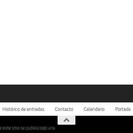
Histórico de entradas
Contacto
Calendario
Portada
 este sitio se publica bajo una