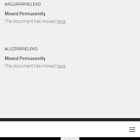
#AGUAPARAELEKO
Moved Permanently
The document has moved
here
.
#LUZPARAELEKO
Moved Permanently
The document has moved
here
.