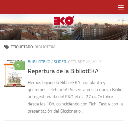
Saltar al contenido
ETIQUETADO:
BIBLIOTEKA
BLIBLIOTEKO
/
SLIDER
OCTUBRE 22, 2017
1
Repertura de la BibliotEKA
Hemos bajado la BibliotEKA una planta y
queremos celebrarlo! Presentamos la nueva Biblio
autogestionada del EKO el día 27 de Octubre
desde las 18h, coincidiendo con Pichi Fest y con la
presentación del Diccionario...