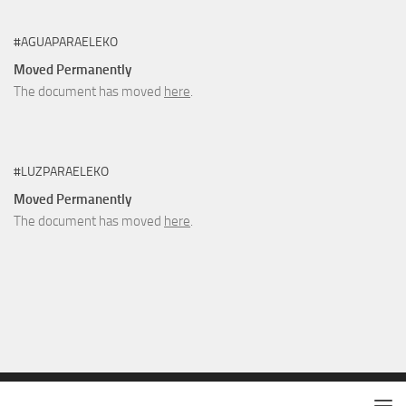
#AGUAPARAELEKO
Moved Permanently
The document has moved
here
.
#LUZPARAELEKO
Moved Permanently
The document has moved
here
.