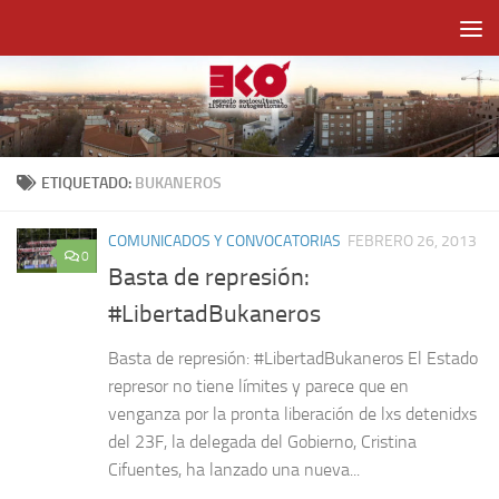
Saltar al contenido
ETIQUETADO:
BUKANEROS
COMUNICADOS Y CONVOCATORIAS
FEBRERO 26, 2013
0
Basta de represión:
#LibertadBukaneros
Basta de represión: #LibertadBukaneros El Estado
represor no tiene límites y parece que en
venganza por la pronta liberación de lxs detenidxs
del 23F, la delegada del Gobierno, Cristina
Cifuentes, ha lanzado una nueva...