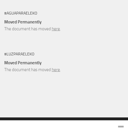
#AGUAPARAELEKO
Moved Permanently
The document has moved
here
.
#LUZPARAELEKO
Moved Permanently
The document has moved
here
.