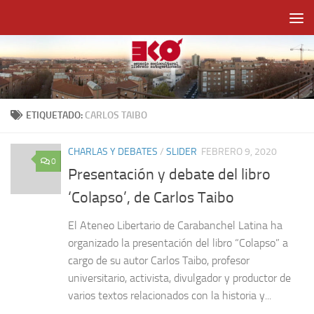
Saltar al contenido
ETIQUETADO:
CARLOS TAIBO
CHARLAS Y DEBATES
/
SLIDER
FEBRERO 9, 2020
0
Presentación y debate del libro
‘Colapso’, de Carlos Taibo
El Ateneo Libertario de Carabanchel Latina ha
organizado la presentación del libro “Colapso” a
cargo de su autor Carlos Taibo, profesor
universitario, activista, divulgador y productor de
varios textos relacionados con la historia y...