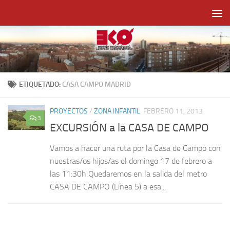
Saltar al contenido
ETIQUETADO:
CASA CAMPO MADRID
PROYECTOS
/
ZONA INFANTIL
FEBRERO 11, 2013
3
EXCURSIÓN a la CASA DE CAMPO
Vamos a hacer una ruta por la Casa de Campo con
nuestras/os hijos/as el domingo 17 de febrero a
las 11:30h Quedaremos en la salida del metro
CASA DE CAMPO (Línea 5) a esa...