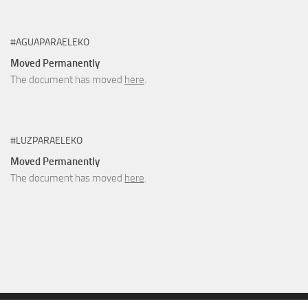
#AGUAPARAELEKO
Moved Permanently
The document has moved
here
.
#LUZPARAELEKO
Moved Permanently
The document has moved
here
.