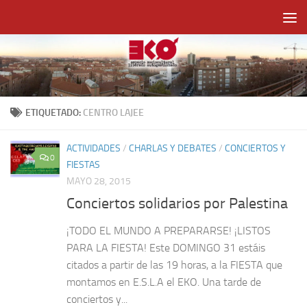
Saltar al contenido
ETIQUETADO:
CENTRO LAJEE
ACTIVIDADES
/
CHARLAS Y DEBATES
/
CONCIERTOS Y
0
FIESTAS
MAYO 28, 2015
Conciertos solidarios por Palestina
¡TODO EL MUNDO A PREPARARSE! ¡LISTOS
PARA LA FIESTA! Este DOMINGO 31 estáis
citados a partir de las 19 horas, a la FIESTA que
montamos en E.S.L.A el EKO. Una tarde de
conciertos y...