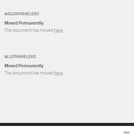
#AGUAPARAELEKO
Moved Permanently
The document has moved
here
.
#LUZPARAELEKO
Moved Permanently
The document has moved
here
.