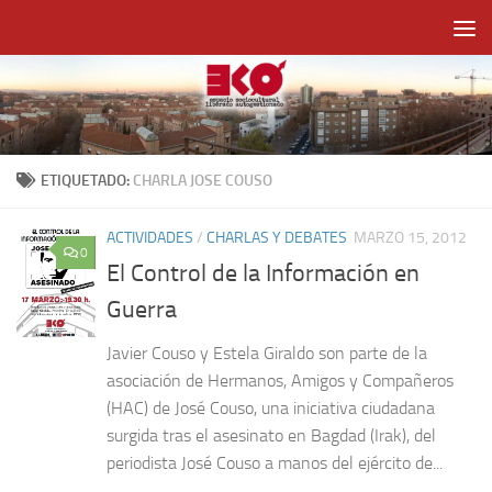
Saltar al contenido
ETIQUETADO:
CHARLA JOSE COUSO
ACTIVIDADES
/
CHARLAS Y DEBATES
MARZO 15, 2012
0
El Control de la Información en
Guerra
Javier Couso y Estela Giraldo son parte de la
asociación de Hermanos, Amigos y Compañeros
(HAC) de José Couso, una iniciativa ciudadana
surgida tras el asesinato en Bagdad (Irak), del
periodista José Couso a manos del ejército de...