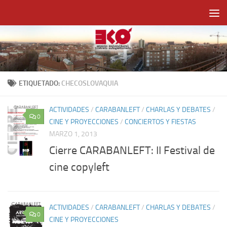
Saltar al contenido
ETIQUETADO:
CHECOSLOVAQUIA
ACTIVIDADES
/
CARABANLEFT
/
CHARLAS Y DEBATES
/
0
CINE Y PROYECCIONES
/
CONCIERTOS Y FIESTAS
MARZO 1, 2013
Cierre CARABANLEFT: II Festival de
cine copyleft
ACTIVIDADES
/
CARABANLEFT
/
CHARLAS Y DEBATES
/
0
CINE Y PROYECCIONES