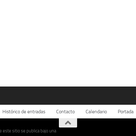
Histórico de entradas
Contacto
Calendario
Portada
 este sitio se publica bajo una