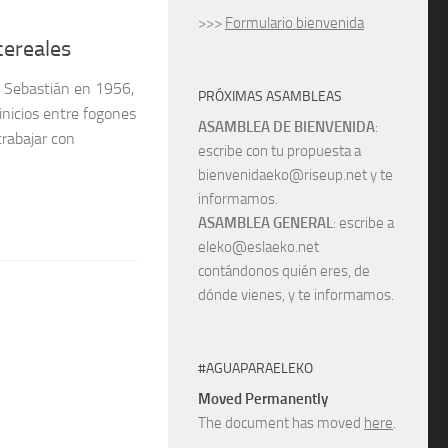
>>>
Formulario bienvenida
cereales
n Sebastián en 1956,
PRÓXIMAS ASAMBLEAS
inicios entre fogones
ASAMBLEA DE BIENVENIDA
:
trabajar con
escribe con tu propuesta a
bienvenidaeko@riseup.net y te
informamos.
ASAMBLEA GENERAL
: escribe a
eleko@eslaeko.net
contándonos quién eres, de
dónde vienes, y te informamos.
#AGUAPARAELEKO
Moved Permanently
The document has moved
here
.