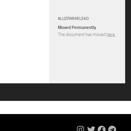
#LUZPARAELEKO
Moved Permanently
The document has moved
here
.