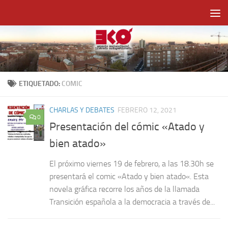
Saltar al contenido
ETIQUETADO:
COMIC
CHARLAS Y DEBATES
FEBRERO 12, 2021
0
Presentación del cómic «Atado y
bien atado»
El próximo viernes 19 de febrero, a las 18.30h se
presentará el comic «Atado y bien atado«. Esta
novela gráfica recorre los años de la llamada
Transición española a la democracia a través de...