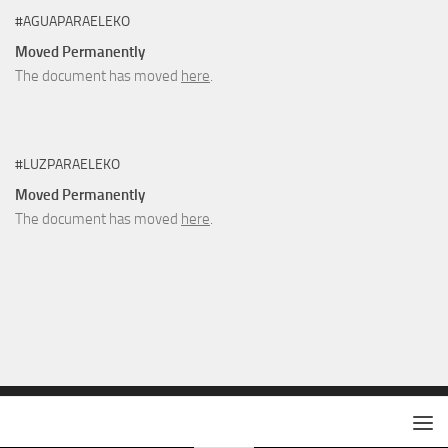
#AGUAPARAELEKO
Moved Permanently
The document has moved
here
.
#LUZPARAELEKO
Moved Permanently
The document has moved
here
.