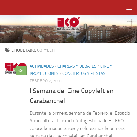
Saltar al contenido
ETIQUETADO:
COPYLEFT
ACTIVIDADES
/
CHARLAS Y DEBATES
/
CINE Y
4
PROYECCIONES
/
CONCIERTOS Y FIESTAS
FEBRERO 2, 2012
I Semana del Cine Copyleft en
Carabanchel
Durante la primera semana de Febrero, el Espacio
Sociocultural Liberado Autogestionado EL EKO
coloca la moqueta roja y celebramos la primera
semana de cine copyleft en Carabanchel.