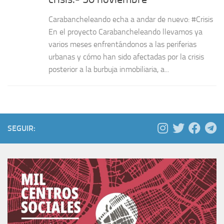
Carabancheleando echa a andar de nuevo: #Crisis
En el proyecto Carabancheleando llevamos ya
varios meses enfrentándonos a las periferias
urbanas y cómo han sido afectadas por la crisis
posterior a la burbuja inmobiliaria, a...
SEGUIR: