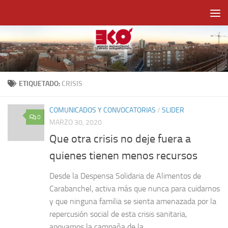
Saltar al contenido
ETIQUETADO:
CRISIS
COMUNICADOS Y CONVOCATORIAS
/
SLIDER
0
MARZO 30, 2020
Que otra crisis no deje fuera a
quienes tienen menos recursos
Desde la Despensa Solidaria de Alimentos de
Carabanchel, activa más que nunca para cuidarnos
y que ninguna familia se sienta amenazada por la
repercusión social de esta crisis sanitaria,
apoyamos la campaña de la...